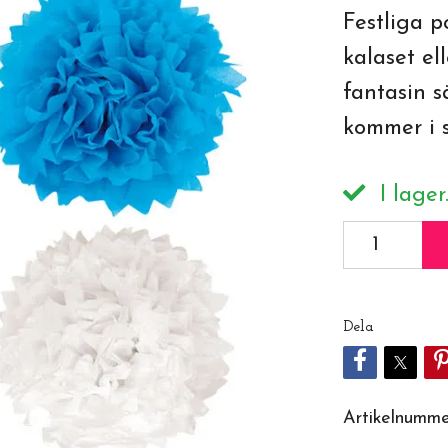
Festliga p
kalaset e
fantasin 
kommer i s
I lager
Dela
Artikelnumme