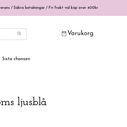
erans / Säkra betalningar / Fri frakt vid köp över 400kr
Varukorg
Sista chansen
ms ljusblå