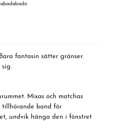
Jabadabado
ara fantasin sätter gränser.
 sig.
arnrummet. Mixas och matchas
tillhörande band för
t, undvik hänga den i fönstret