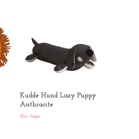
Förvarings
45*55 cm
Slut i lager
Kudde Hund Lazy Puppy
Anthracite
Slut i lager