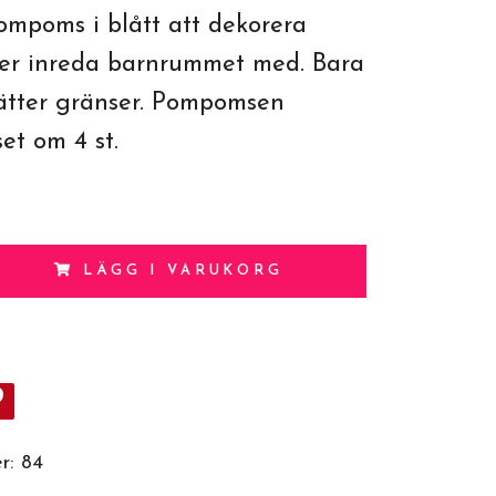
ompoms i blått att dekorera
ller inreda barnrummet med. Bara
sätter gränser. Pompomsen
et om 4 st.
.
LÄGG I VARUKORG
r:
84