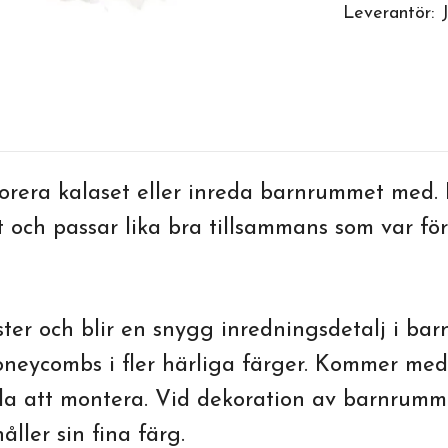
Leverantör:
orera kalaset eller inreda barnrummet med. B
och passar lika bra tillsammans som var för
ster och blir en snygg inredningsdetalj i b
eycombs i fler härliga färger. Kommer med 
a att montera. Vid dekoration av barnrumme
åller sin fina färg.