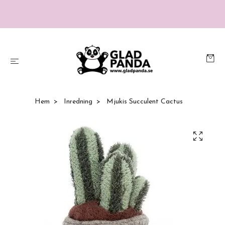
Hem
Inredning
Mjukis Succulent Cactus