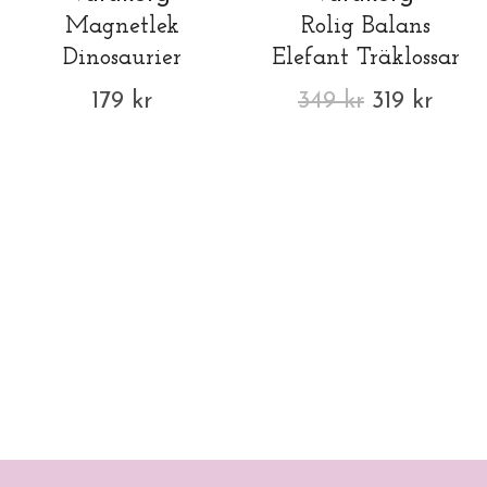
Magnetlek
Rolig Balans
Dinosaurier
Elefant Träklossar
179 kr
349 kr
319 kr
Här hittar du pedagogiska leksaker. Vi
har magnetiska byggsatser men även
fina ABC-pussel.
Hos oss hittar du pedagogiska leksaker.
Magnetisk byggsats. Abc pussel, abc
memory