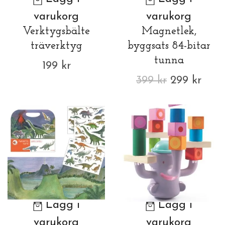
varukorg
varukorg
Verktygsbälte
Magnetlek,
träverktyg
byggsats 84-bitar
tunna
199 kr
399 kr
299 kr
Lägg i
Lägg i
varukorg
varukorg