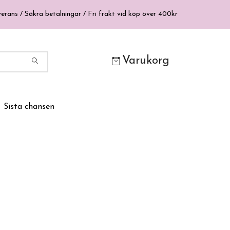
erans / Säkra betalningar / Fri frakt vid köp över 400kr
Varukorg
Sista chansen