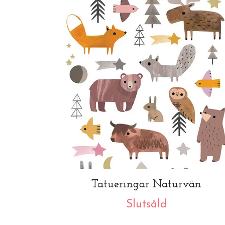
Tatueringar Naturvän
Slutsåld