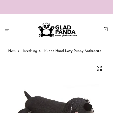
Hem
Inredning
Kudde Hund Lazy Puppy Anthracite