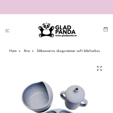
Hem
Äta
Silikonservis skogsvänner soft blå/turkos