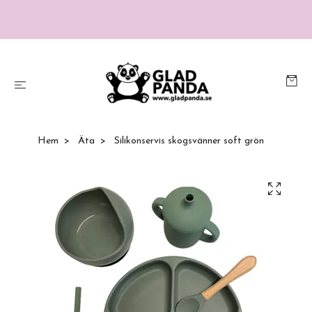
Hem
Äta
Silikonservis skogsvänner soft grön