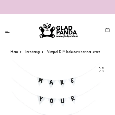
Hem
Inredning
Vimpel DIY bokstavsbanner svart