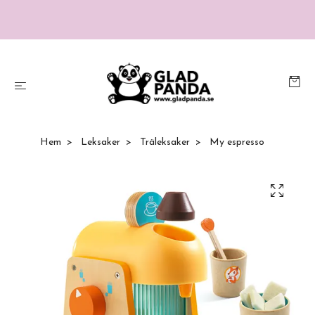
Hem
Leksaker
Träleksaker
My espresso