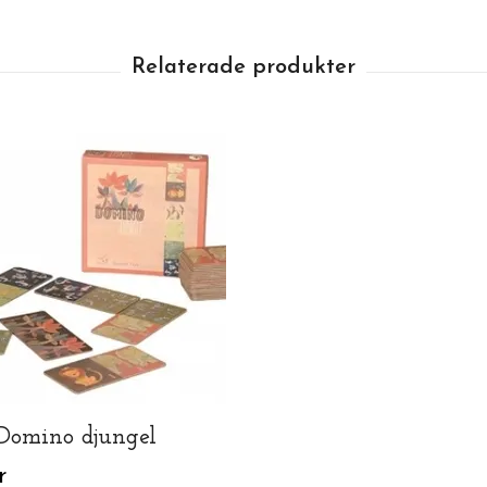
 Domino djungel
r