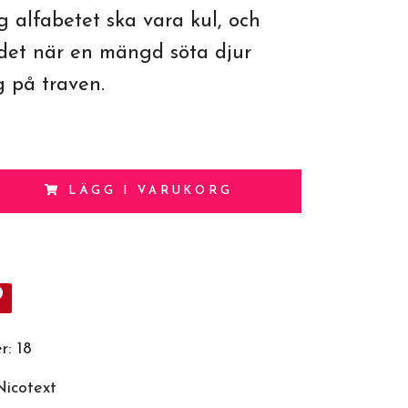
ig alfabetet ska vara kul, och
r det när en mängd söta djur
g på traven.
.
LÄGG I VARUKORG
r:
18
Nicotext