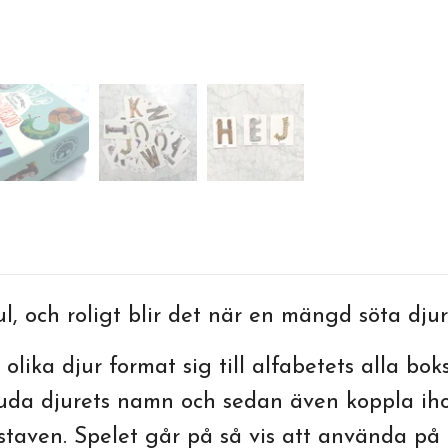
ul, och roligt blir det när en mängd söta dju
 olika djur format sig till alfabetets alla bok
ljuda djurets namn och sedan även koppla ih
taven. Spelet går på så vis att använda på fl