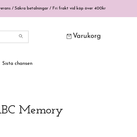
erans / Säkra betalningar / Fri frakt vid köp över 400kr
Varukorg
Sista chansen
ABC Memory