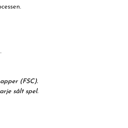
ocessen.
.
papper (FSC).
rje sålt spel.