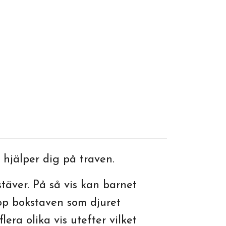
r hjälper dig på traven.
stäver. På så vis kan barnet
op bokstaven som djuret
era olika vis utefter vilket