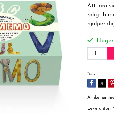
Att lära s
roligt bli
hjälper di
I lager
Dela
Artikelnumme
Leverantör: